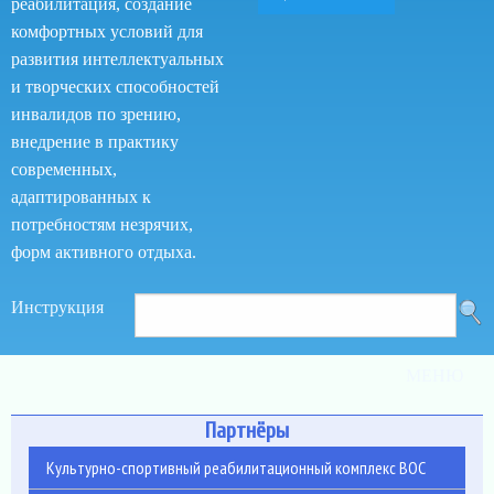
реабилитация, создание
комфортных условий для
развития интеллектуальных
и творческих способностей
инвалидов по зрению,
внедрение в практику
современных,
адаптированных к
потребностям незрячих,
форм активного отдыха.
Поиск
Как
Инструкция
Поиск
пользоваться
по
сайтом
МЕНЮ
сайту
Партнёры
Культурно-спортивный реабилитационный комплекс ВОС