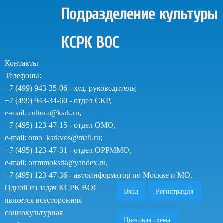
Перейти
Подразделение культуры
к
основному
КСРК ВОС
содержанию
Контакты
Телефоны:
+7 (499) 943-35-06 - худ. руководитель;
+7 (499) 943-34-60 - отдел СКР,
e-mail:
cultura@ksrk.ru
;
+7 (495) 123-47-15 - отдел ОМО,
e-mail:
omo_ksrkvos@mail.ru
;
+7 (495) 123-47-31 - отдел ОРРММО,
e-mail:
orrmmoksrk@yandex.ru
,
+7 (495) 123-47-36 - автоинформатор по Москве и МО.
Одной из задач КСРК ВОС
Вход
Регистрация
является всесторонняя
социокультурная
Цветовая схема